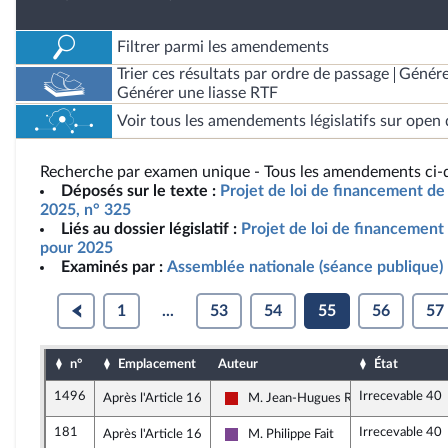
Filtrer parmi les amendements
Trier ces résultats par ordre de passage
Génére
Générer une liasse RTF
Voir tous les amendements législatifs sur open 
Recherche par examen unique - Tous les amendements ci-d
Déposés sur le texte :
Projet de loi de financement de 
2025, n° 325
Liés au dossier législatif :
Projet de loi de financement 
pour 2025
Examinés par :
Assemblée nationale (séance publique)
1
...
53
54
55
56
57
n°
Emplacement
Auteur
État
1496
Irrecevable 40
Après l'Article 16
M. Jean-Hugues Ratenon
La France insoumise - Nouveau Front
181
Irrecevable 40
Après l'Article 16
M. Philippe Fait
Ensemble pour la République