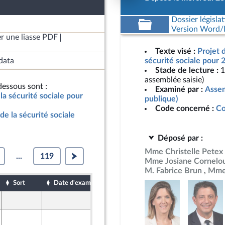
Dossier législat
Version Word/L
r une liasse PDF
Texte visé :
Projet 
data
sécurité sociale pour 
Stade de lecture :
1
assemblée saisie)
essous sont :
Examiné par :
Assem
la sécurité sociale pour
publique)
Code concerné :
Co
de la sécurité sociale
Déposé par :
Mme Christelle Petex
...
119
Mme Josiane Cornelo
M. Fabrice Brun
Mme 
Sort
Date d'examen
Date de dépôt
24 octobre 2024
 Populaire
15 octobre 2024