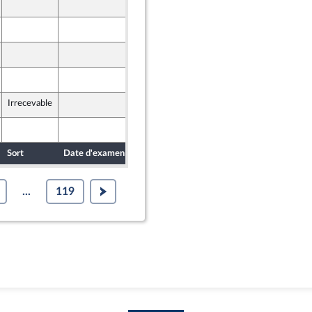
24 octobre 2024
24 octobre 2024
24 octobre 2024
24 octobre 2024
Irrecevable
24 octobre 2024
24 octobre 2024
Sort
Date d'examen
Date de dépôt
...
119