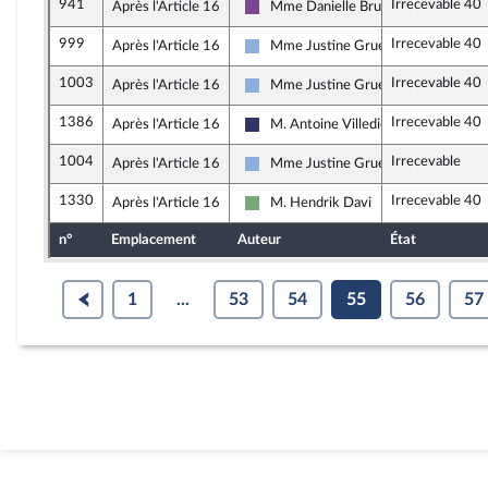
941
Irrecevable 40
Après l'Article 16
Mme Danielle Brulebois
Ensemble pour la République
999
Irrecevable 40
Après l'Article 16
Mme Justine Gruet
Droite Républicaine
1003
Irrecevable 40
Après l'Article 16
Mme Justine Gruet
Droite Républicaine
1386
Irrecevable 40
Après l'Article 16
M. Antoine Villedieu
Rassemblement National
1004
Irrecevable
Après l'Article 16
Mme Justine Gruet
Droite Républicaine
1330
Irrecevable 40
Après l'Article 16
M. Hendrik Davi
Écologiste et Social
n°
Emplacement
Auteur
État
1
...
53
54
55
56
57