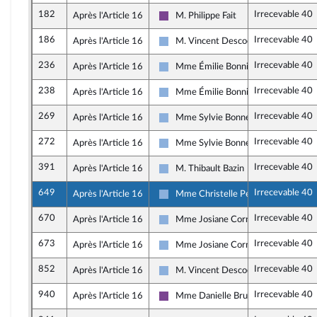
182
Irrecevable 40
Après l'Article 16
M. Philippe Fait
Ensemble pour la République
186
Irrecevable 40
Après l'Article 16
M. Vincent Descoeur
Droite Républicaine
236
Irrecevable 40
Après l'Article 16
Mme Émilie Bonnivard
Droite Républicaine
238
Irrecevable 40
Après l'Article 16
Mme Émilie Bonnivard
Droite Républicaine
269
Irrecevable 40
Après l'Article 16
Mme Sylvie Bonnet
Droite Républicaine
272
Irrecevable 40
Après l'Article 16
Mme Sylvie Bonnet
Droite Républicaine
391
Irrecevable 40
Après l'Article 16
M. Thibault Bazin
Droite Républicaine
649
Irrecevable 40
Après l'Article 16
Mme Christelle Petex
Droite Républicaine
670
Irrecevable 40
Après l'Article 16
Mme Josiane Corneloup
Droite Républicaine
673
Irrecevable 40
Après l'Article 16
Mme Josiane Corneloup
Droite Républicaine
852
Irrecevable 40
Après l'Article 16
M. Vincent Descoeur
Droite Républicaine
940
Irrecevable 40
Après l'Article 16
Mme Danielle Brulebois
Ensemble pour la République