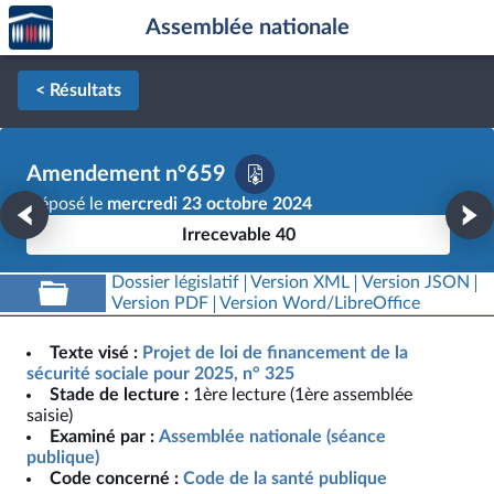
Accèder
Aller au contenu
Aller en bas de la page
Assemblée nationale
à la
page
d'accueil
< Résultats
Amendement n°659
Déposé le
mercredi 23 octobre 2024
Irrecevable 40
Dossier législatif
Version XML
Version JSON
Version PDF
Version Word/LibreOffice
Texte visé :
Projet de loi de financement de la
sécurité sociale pour 2025, n° 325
Stade de lecture :
1ère lecture (1ère assemblée
saisie)
Examiné par :
Assemblée nationale (séance
publique)
Code concerné :
Code de la santé publique