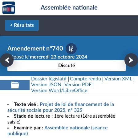
Accèder
Aller au contenu
Aller en bas de la page
Assemblée nationale
à la
page
d'accueil
< Résultats
Amendement n°740
Déposé le
mercredi 23 octobre 2024
Discuté
Dossier législatif
Compte rendu
Version XML
Version JSON
Version PDF
Version Word/LibreOffice
Texte visé :
Projet de loi de financement de la
sécurité sociale pour 2025, n° 325
Stade de lecture :
1ère lecture (1ère assemblée
saisie)
Examiné par :
Assemblée nationale (séance
publique)