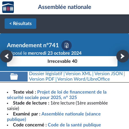
Accèder
Aller au contenu
Aller en bas de la page
Assemblée nationale
à la
page
d'accueil
< Résultats
Amendement n°741
Déposé le
mercredi 23 octobre 2024
Irrecevable 40
Dossier législatif
Version XML
Version JSON
Version PDF
Version Word/LibreOffice
Texte visé :
Projet de loi de financement de la
sécurité sociale pour 2025, n° 325
Stade de lecture :
1ère lecture (1ère assemblée
saisie)
Examiné par :
Assemblée nationale (séance
publique)
Code concerné :
Code de la santé publique