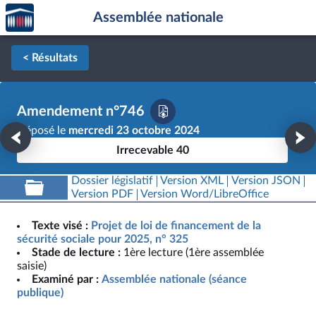
Accèder
Aller au contenu
Aller en bas de la page
Assemblée nationale
à la
page
d'accueil
< Résultats
Amendement n°746
Déposé le
mercredi 23 octobre 2024
Irrecevable 40
Dossier législatif
Version XML
Version JSON
Version PDF
Version Word/LibreOffice
Texte visé :
Projet de loi de financement de la
sécurité sociale pour 2025, n° 325
Stade de lecture :
1ère lecture (1ère assemblée
saisie)
Examiné par :
Assemblée nationale (séance
publique)