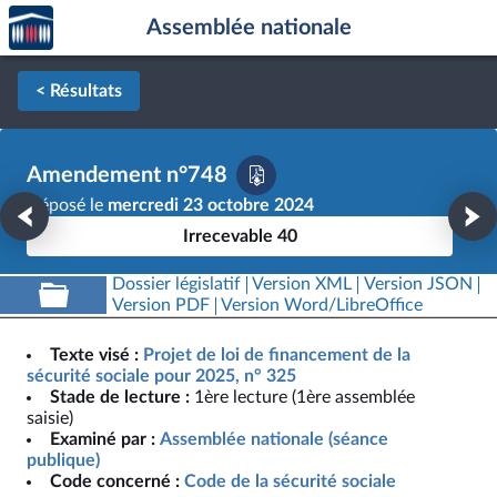
Accèder
Aller au contenu
Aller en bas de la page
Assemblée nationale
à la
page
d'accueil
< Résultats
Amendement n°748
Déposé le
mercredi 23 octobre 2024
Irrecevable 40
Dossier législatif
Version XML
Version JSON
Version PDF
Version Word/LibreOffice
Texte visé :
Projet de loi de financement de la
sécurité sociale pour 2025, n° 325
Stade de lecture :
1ère lecture (1ère assemblée
saisie)
Examiné par :
Assemblée nationale (séance
publique)
Code concerné :
Code de la sécurité sociale