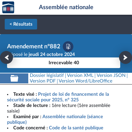
Accèder
Aller au contenu
Aller en bas de la page
Assemblée nationale
à la
page
d'accueil
< Résultats
Amendement n°882
Déposé le
jeudi 24 octobre 2024
Irrecevable 40
Dossier législatif
Version XML
Version JSON
Version PDF
Version Word/LibreOffice
Texte visé :
Projet de loi de financement de la
sécurité sociale pour 2025, n° 325
Stade de lecture :
1ère lecture (1ère assemblée
saisie)
Examiné par :
Assemblée nationale (séance
publique)
Code concerné :
Code de la santé publique