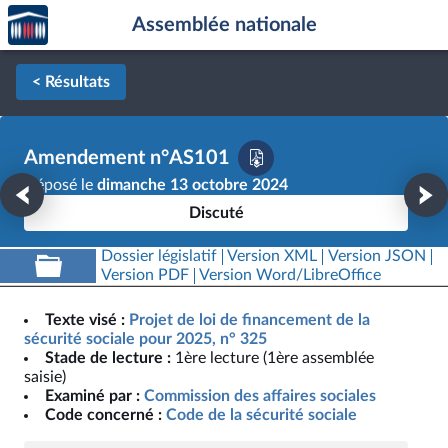
Accèder
Aller au contenu
Aller en bas de la page
Assemblée nationale
à la
page
d'accueil
< Résultats
Amendement n°AS101
Déposé le
dimanche 13 octobre 2024
Discuté
Dossier législatif
Version XML
Version JSON
Version PDF
Version Word/LibreOffice
Texte visé :
Projet de loi de financement de la
sécurité sociale pour 2025, n° 325
Stade de lecture :
1ère lecture (1ère assemblée
saisie)
Examiné par :
Commission des affaires sociales
Code concerné :
Code de la sécurité sociale