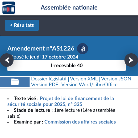
Accèder
Aller au contenu
Aller en bas de la page
Assemblée nationale
à la
page
d'accueil
< Résultats
Amendement n°AS1226
Déposé le
jeudi 17 octobre 2024
Irrecevable 40
Dossier législatif
Version XML
Version JSON
Version PDF
Version Word/LibreOffice
Texte visé :
Projet de loi de financement de la
sécurité sociale pour 2025, n° 325
Stade de lecture :
1ère lecture (1ère assemblée
saisie)
Examiné par :
Commission des affaires sociales