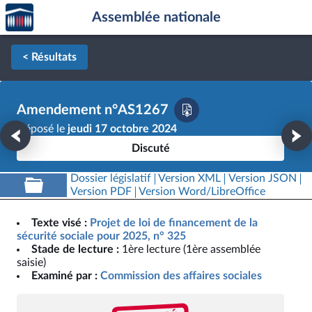
Accèder
Aller au contenu
Aller en bas de la page
Assemblée nationale
à la
page
d'accueil
< Résultats
Amendement n°AS1267
Déposé le
jeudi 17 octobre 2024
Discuté
Dossier législatif
Version XML
Version JSON
Version PDF
Version Word/LibreOffice
Texte visé :
Projet de loi de financement de la
sécurité sociale pour 2025, n° 325
Stade de lecture :
1ère lecture (1ère assemblée
saisie)
Examiné par :
Commission des affaires sociales