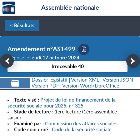
Accèder
Aller au contenu
Aller en bas de la page
Assemblée nationale
à la
page
d'accueil
< Résultats
Amendement n°AS1499
Déposé le
jeudi 17 octobre 2024
Irrecevable 40
Dossier législatif
Version XML
Version JSON
Version PDF
Version Word/LibreOffice
Texte visé :
Projet de loi de financement de la
sécurité sociale pour 2025, n° 325
Stade de lecture :
1ère lecture (1ère assemblée
saisie)
Examiné par :
Commission des affaires sociales
Code concerné :
Code de la sécurité sociale