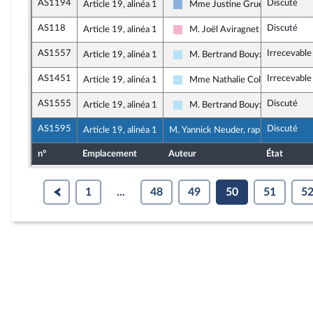
AS1194
Discuté
Article 19, alinéa 1
Mme Justine Gruet
Droite Républicaine
AS118
Discuté
Article 19, alinéa 1
M. Joël Aviragnet
Socialistes et apparentés
AS1557
Irrecevable
Article 19, alinéa 1
M. Bertrand Bouyx
Horizons & Indépendants
AS1451
Irrecevable
Article 19, alinéa 1
Mme Nathalie Colin-Oesterlé
Horizons & Indépendants
AS1555
Discuté
Article 19, alinéa 1
M. Bertrand Bouyx
Horizons & Indépendants
AS1595
Discuté
Article 19, alinéa 1
M. Yannick Neuder, rapporteur
n°
Emplacement
Auteur
État
1
...
48
49
50
51
5