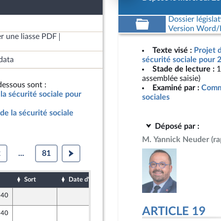
Dossier législat
Version Word/L
r une liasse PDF
Texte visé :
Projet 
data
sécurité sociale pour 
Stade de lecture :
1
assemblée saisie)
essous sont :
Examiné par :
Commi
la sécurité sociale pour
sociales
de la sécurité sociale
Déposé par :
M. Yannick Neuder
(r
2
...
81
Sort
Date d'examen
Date de dépôt
 40
17 octobre 2024
ront Populaire
ARTICLE 19
 40
17 octobre 2024