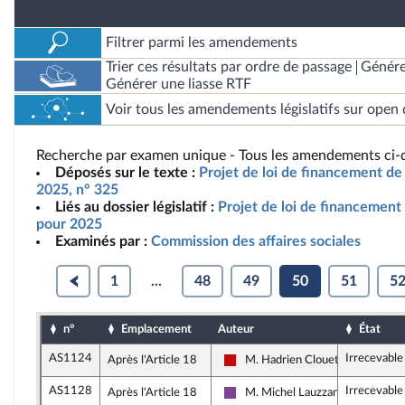
Filtrer parmi les amendements
Trier ces résultats par ordre de passage
Génére
Générer une liasse RTF
Voir tous les amendements législatifs sur open 
Recherche par examen unique - Tous les amendements ci-d
Déposés sur le texte :
Projet de loi de financement de 
2025, n° 325
Liés au dossier législatif :
Projet de loi de financement 
pour 2025
Examinés par :
Commission des affaires sociales
1
...
48
49
50
51
5
n°
Emplacement
Auteur
État
AS1124
Irrecevable
Après l'Article 18
M. Hadrien Clouet
La France insoumise - Nouveau F
AS1128
Irrecevable
Après l'Article 18
M. Michel Lauzzana
Ensemble pour la République