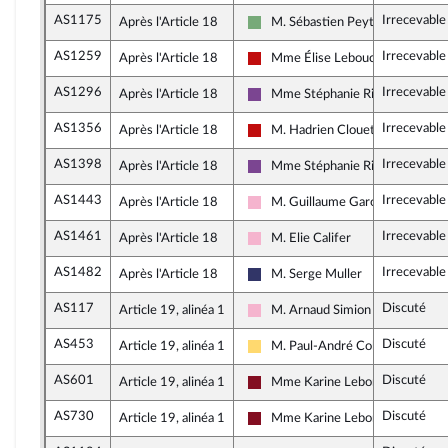
AS1175
Irrecevable
Après l'Article 18
M. Sébastien Peytavie
Écologiste et Social
AS1259
Irrecevable
Après l'Article 18
Mme Élise Leboucher
La France insoumise - Nouveau F
AS1296
Irrecevable
Après l'Article 18
Mme Stéphanie Rist
Ensemble pour la République
AS1356
Irrecevable
Après l'Article 18
M. Hadrien Clouet
La France insoumise - Nouveau F
AS1398
Irrecevable
Après l'Article 18
Mme Stéphanie Rist
Ensemble pour la République
AS1443
Irrecevable
Après l'Article 18
M. Guillaume Garot
Socialistes et apparentés
AS1461
Irrecevable
Après l'Article 18
M. Elie Califer
Socialistes et apparentés
AS1482
Irrecevable
Après l'Article 18
M. Serge Muller
Rassemblement National
AS117
Discuté
Article 19, alinéa 1
M. Arnaud Simion
Socialistes et apparentés
AS453
Discuté
Article 19, alinéa 1
M. Paul-André Colombani
Libertés, Indépendants, Outre-me
AS601
Discuté
Article 19, alinéa 1
Mme Karine Lebon
Gauche Démocrate et Républicai
AS730
Discuté
Article 19, alinéa 1
Mme Karine Lebon
Gauche Démocrate et Républicai