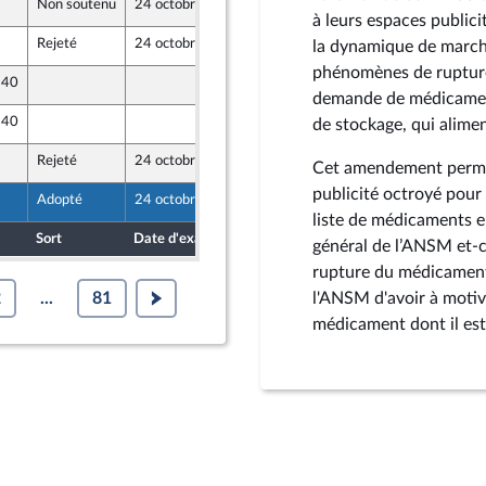
Non soutenu
24 octobre 2024
17 octobre 2024
à leurs espaces publici
Rejeté
24 octobre 2024
13 octobre 2024
la dynamique de marché
phénomènes de rupture
 40
17 octobre 2024
demande de médicament
 40
17 octobre 2024
de stockage, qui alimen
Rejeté
24 octobre 2024
17 octobre 2024
Cet amendement permet
publicité octroyé pour 
Adopté
24 octobre 2024
23 octobre 2024
liste de médicaments e
Sort
Date d'examen
Date de dépôt
général de l’ANSM et-ce
rupture du médicament.
2
...
81
l'ANSM d'avoir à motive
médicament dont il est 