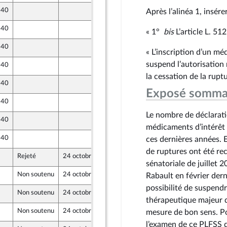
 40
17 octobre 2024
Après l’alinéa 1, insére
 40
17 octobre 2024
« 1°
bis
L’article L. 51
ront Populaire
 40
17 octobre 2024
« L’inscription d’un mé
suspend l’autorisation 
 40
17 octobre 2024
ront Populaire
la cessation de la rupt
 40
17 octobre 2024
Exposé somma
 40
17 octobre 2024
Le nombre de déclarati
 40
17 octobre 2024
médicaments d’intérêt
 40
17 octobre 2024
ces dernières années. 
de ruptures ont été re
Rejeté
24 octobre 2024
13 octobre 2024
sénatoriale de juillet 
Non soutenu
24 octobre 2024
16 octobre 2024
Rabault en février de
r et Territoires
possibilité de suspend
Non soutenu
24 octobre 2024
17 octobre 2024
ne
thérapeutique majeur q
Non soutenu
24 octobre 2024
17 octobre 2024
mesure de bon sens. Po
ne
l’examen de ce PLFSS 