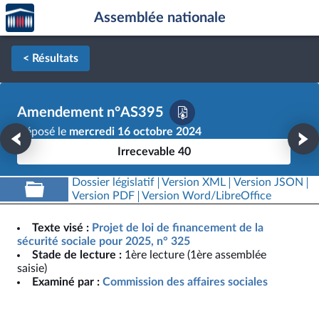
Accèder
Aller au contenu
Aller en bas de la page
Assemblée nationale
à la
page
d'accueil
< Résultats
Amendement n°AS395
Déposé le
mercredi 16 octobre 2024
Irrecevable 40
Dossier législatif
Version XML
Version JSON
Version PDF
Version Word/LibreOffice
Texte visé :
Projet de loi de financement de la
sécurité sociale pour 2025, n° 325
Stade de lecture :
1ère lecture (1ère assemblée
saisie)
Examiné par :
Commission des affaires sociales