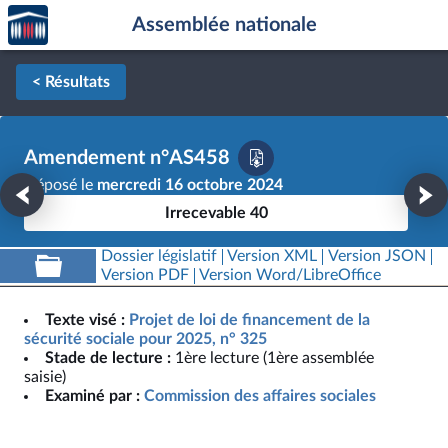
Accèder
Aller au contenu
Aller en bas de la page
Assemblée nationale
à la
page
d'accueil
< Résultats
Amendement n°AS458
Déposé le
mercredi 16 octobre 2024
Irrecevable 40
Dossier législatif
Version XML
Version JSON
Version PDF
Version Word/LibreOffice
Texte visé :
Projet de loi de financement de la
sécurité sociale pour 2025, n° 325
Stade de lecture :
1ère lecture (1ère assemblée
saisie)
Examiné par :
Commission des affaires sociales