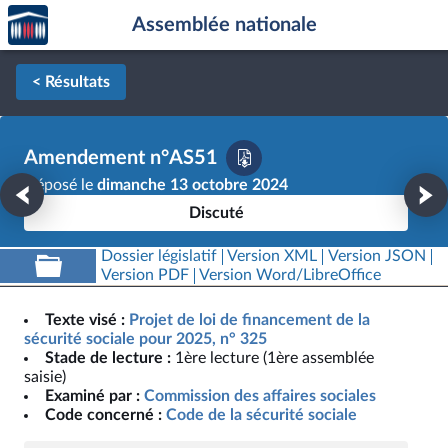
Accèder
Aller au contenu
Aller en bas de la page
Assemblée nationale
à la
page
d'accueil
< Résultats
Amendement n°AS51
Déposé le
dimanche 13 octobre 2024
Discuté
Dossier législatif
Version XML
Version JSON
Version PDF
Version Word/LibreOffice
Texte visé :
Projet de loi de financement de la
sécurité sociale pour 2025, n° 325
Stade de lecture :
1ère lecture (1ère assemblée
saisie)
Examiné par :
Commission des affaires sociales
Code concerné :
Code de la sécurité sociale