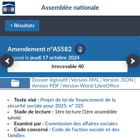
Accèder
Aller au contenu
Aller en bas de la page
Assemblée nationale
à la
page
d'accueil
< Résultats
Amendement n°AS582
Déposé le
jeudi 17 octobre 2024
Irrecevable 40
Dossier législatif
Version XML
Version JSON
Version PDF
Version Word/LibreOffice
Texte visé :
Projet de loi de financement de la
sécurité sociale pour 2025, n° 325
Stade de lecture :
1ère lecture (1ère assemblée
saisie)
Examiné par :
Commission des affaires sociales
Code concerné :
Code de l'action sociale et des
familles