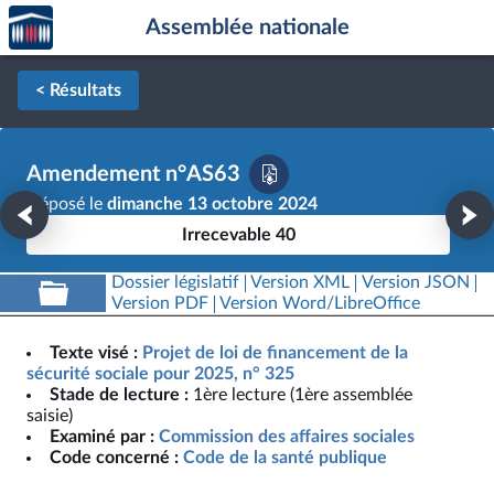
Accèder
Aller au contenu
Aller en bas de la page
Assemblée nationale
à la
page
d'accueil
< Résultats
Amendement n°AS63
Déposé le
dimanche 13 octobre 2024
Irrecevable 40
Dossier législatif
Version XML
Version JSON
Version PDF
Version Word/LibreOffice
Texte visé :
Projet de loi de financement de la
sécurité sociale pour 2025, n° 325
Stade de lecture :
1ère lecture (1ère assemblée
saisie)
Examiné par :
Commission des affaires sociales
Code concerné :
Code de la santé publique