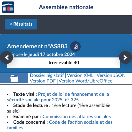
Accèder
Aller au contenu
Aller en bas de la page
Assemblée nationale
à la
page
d'accueil
< Résultats
Amendement n°AS883
Déposé le
jeudi 17 octobre 2024
Irrecevable 40
Dossier législatif
Version XML
Version JSON
Version PDF
Version Word/LibreOffice
Texte visé :
Projet de loi de financement de la
sécurité sociale pour 2025, n° 325
Stade de lecture :
1ère lecture (1ère assemblée
saisie)
Examiné par :
Commission des affaires sociales
Code concerné :
Code de l'action sociale et des
familles