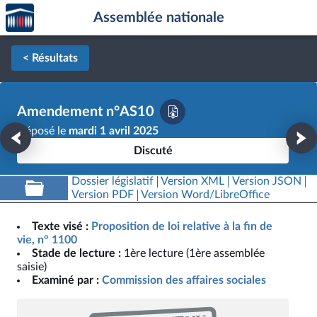
Accèder
Aller au contenu
Aller en bas de la page
Assemblée nationale
à la
page
d'accueil
< Résultats
Amendement n°AS10
Déposé le
mardi 1 avril 2025
Discuté
Dossier législatif
Version XML
Version JSON
Version PDF
Version Word/LibreOffice
Texte visé :
Proposition de loi relative à la fin de
vie, n° 1100
Stade de lecture :
1ère lecture (1ère assemblée
saisie)
Examiné par :
Commission des affaires sociales