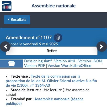
Accèder
Aller au contenu
Aller en bas de la page
Assemblée nationale
à la
page
d'accueil
< Résultats
Amendement n°1107
Déposé le
vendredi 9 mai 2025
Retiré
Dossier législatif
Version XML
Version JSON
Version PDF
Version Word/LibreOffice
Texte visé :
Texte de la commission sur la
proposition de loi de M. Olivier Falorni relative à la fin
de vie (1100)., n° 1364-A0
Stade de lecture :
1ère lecture (1ère assemblée
saisie)
Examiné par :
Assemblée nationale (séance
publique)