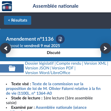
Accèder
Aller au contenu
Aller en bas de la page
Assemblée nationale
à la
page
d'accueil
< Résultats
Amendement n°1136
Déposé le
vendredi 9 mai 2025
Discuté
Dossier législatif
Compte rendu
Version XML
Version JSON
Version PDF
Version Word/LibreOffice
Texte visé :
Texte de la commission sur la
proposition de loi de M. Olivier Falorni relative à la fin
de vie (1100)., n° 1364-A0
Stade de lecture :
1ère lecture (1ère assemblée
saisie)
Examiné par :
Assemblée nationale (séance