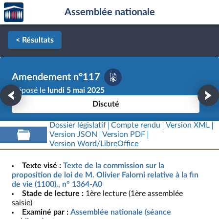
Accèder
Aller au contenu
Aller en bas de la page
Assemblée nationale
à la
page
d'accueil
< Résultats
Amendement n°117
Déposé le
lundi 5 mai 2025
Discuté
Dossier législatif
Compte rendu
Version XML
Version JSON
Version PDF
Version Word/LibreOffice
Texte visé :
Texte de la commission sur la
proposition de loi de M. Olivier Falorni relative à la fin
de vie (1100)., n° 1364-A0
Stade de lecture :
1ère lecture (1ère assemblée
saisie)
Examiné par :
Assemblée nationale (séance