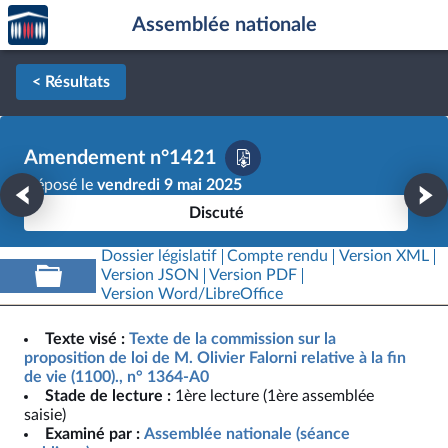
Accèder
Aller au contenu
Aller en bas de la page
Assemblée nationale
à la
page
d'accueil
< Résultats
Amendement n°1421
Déposé le
vendredi 9 mai 2025
Discuté
Dossier législatif
Compte rendu
Version XML
Version JSON
Version PDF
Version Word/LibreOffice
Texte visé :
Texte de la commission sur la
proposition de loi de M. Olivier Falorni relative à la fin
de vie (1100)., n° 1364-A0
Stade de lecture :
1ère lecture (1ère assemblée
saisie)
Examiné par :
Assemblée nationale (séance