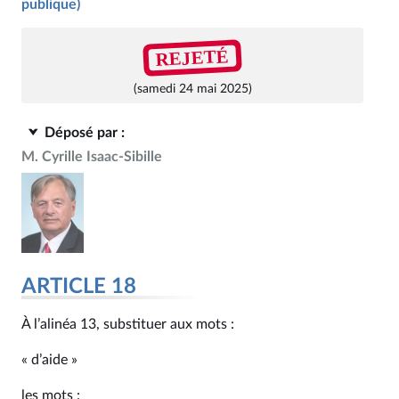
publique)
REJETÉ
(samedi 24 mai 2025)
Déposé par :
M. Cyrille Isaac-Sibille
ARTICLE 18
À l’alinéa 13, substituer aux mots :
« d’aide »
les mots :