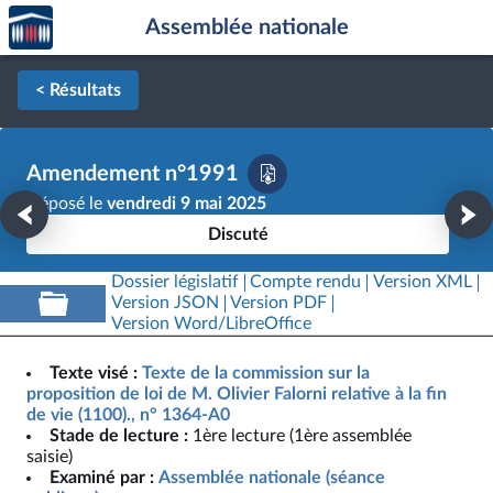
Accèder
Aller au contenu
Aller en bas de la page
Assemblée nationale
à la
page
d'accueil
< Résultats
Amendement n°1991
Déposé le
vendredi 9 mai 2025
Discuté
Dossier législatif
Compte rendu
Version XML
Version JSON
Version PDF
Version Word/LibreOffice
Texte visé :
Texte de la commission sur la
proposition de loi de M. Olivier Falorni relative à la fin
de vie (1100)., n° 1364-A0
Stade de lecture :
1ère lecture (1ère assemblée
saisie)
Examiné par :
Assemblée nationale (séance