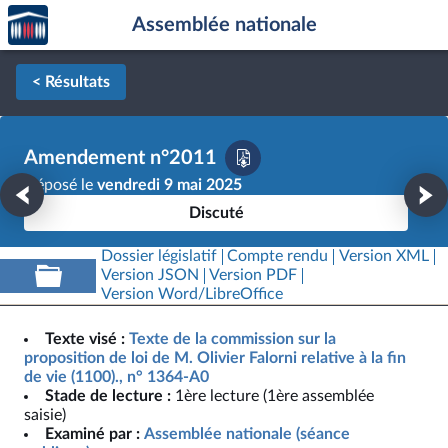
Accèder
Aller au contenu
Aller en bas de la page
Assemblée nationale
à la
page
d'accueil
< Résultats
Amendement n°2011
Déposé le
vendredi 9 mai 2025
Discuté
Dossier législatif
Compte rendu
Version XML
Version JSON
Version PDF
Version Word/LibreOffice
Texte visé :
Texte de la commission sur la
proposition de loi de M. Olivier Falorni relative à la fin
de vie (1100)., n° 1364-A0
Stade de lecture :
1ère lecture (1ère assemblée
saisie)
Examiné par :
Assemblée nationale (séance