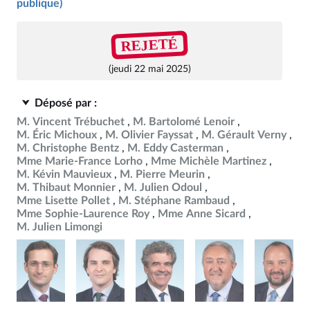
publique)
REJETÉ
(jeudi 22 mai 2025)
Déposé par :
M. Vincent Trébuchet
M. Bartolomé Lenoir
M. Éric Michoux
M. Olivier Fayssat
M. Gérault Verny
M. Christophe Bentz
M. Eddy Casterman
Mme Marie-France Lorho
Mme Michèle Martinez
M. Kévin Mauvieux
M. Pierre Meurin
M. Thibaut Monnier
M. Julien Odoul
Mme Lisette Pollet
M. Stéphane Rambaud
Mme Sophie-Laurence Roy
Mme Anne Sicard
M. Julien Limongi