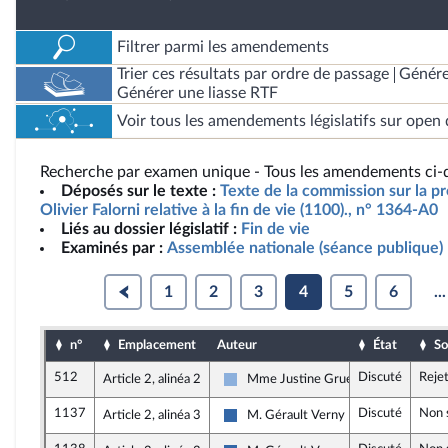
Filtrer parmi les amendements
Trier ces résultats par ordre de passage
Génére
Générer une liasse RTF
Voir tous les amendements législatifs sur open 
Recherche par examen unique - Tous les amendements ci-d
Déposés sur le texte :
Texte de la commission sur la pr
Olivier Falorni relative à la fin de vie (1100)., n° 1364-A0
Liés au dossier législatif :
Fin de vie
Examinés par :
Assemblée nationale (séance publique)
1
2
3
4
5
6
...
n°
Emplacement
Auteur
État
So
512
Discuté
Reje
Article 2, alinéa 2
Mme Justine Gruet
Droite Républicaine
1137
Discuté
Non 
Article 2, alinéa 3
M. Gérault Verny
UDR