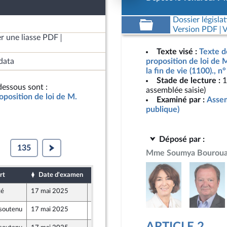
Dossier législat
Version PDF
V
r une liasse PDF
Texte visé :
Texte d
data
proposition de loi de M
la fin de vie (1100)., 
Stade de lecture :
1
essous sont :
assemblée saisie)
oposition de loi de M.
Examiné par :
Assem
publique)
Déposé par :
135
Mme Soumya Bourou
rt
Date d'examen
Date de dépôt
té
17 mai 2025
7 mai 2025
soutenu
17 mai 2025
9 mai 2025