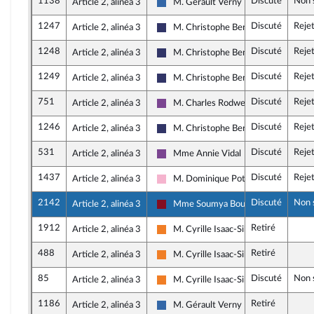
1138
Discuté
Non 
Article 2, alinéa 3
M. Gérault Verny
UDR
1247
Discuté
Reje
Article 2, alinéa 3
M. Christophe Bentz
Rassemblement National
1248
Discuté
Reje
Article 2, alinéa 3
M. Christophe Bentz
Rassemblement National
1249
Discuté
Reje
Article 2, alinéa 3
M. Christophe Bentz
Rassemblement National
751
Discuté
Reje
Article 2, alinéa 3
M. Charles Rodwell
Ensemble pour la République
1246
Discuté
Reje
Article 2, alinéa 3
M. Christophe Bentz
Rassemblement National
531
Discuté
Reje
Article 2, alinéa 3
Mme Annie Vidal
Ensemble pour la République
1437
Discuté
Reje
Article 2, alinéa 3
M. Dominique Potier
Socialistes et apparentés
2142
Discuté
Non 
Article 2, alinéa 3
Mme Soumya Bourouaha
Gauche Démocrate et Républicaine
1912
Retiré
Article 2, alinéa 3
M. Cyrille Isaac-Sibille
Les Démocrates
488
Retiré
Article 2, alinéa 3
M. Cyrille Isaac-Sibille
Les Démocrates
85
Discuté
Non 
Article 2, alinéa 3
M. Cyrille Isaac-Sibille
Les Démocrates
1186
Retiré
Article 2, alinéa 3
M. Gérault Verny
UDR