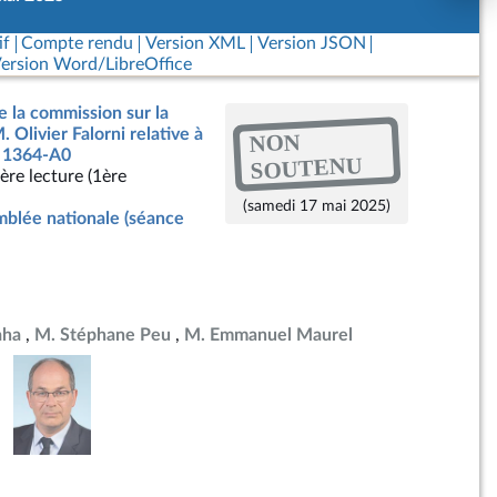
if
Compte rendu
Version XML
Version JSON
ersion Word/LibreOffice
e la commission sur la
. Olivier Falorni relative à
NON
n° 1364-A0
SOUTENU
ère lecture (1ère
(samedi 17 mai 2025)
blée nationale (séance
aha
M. Stéphane Peu
M. Emmanuel Maurel