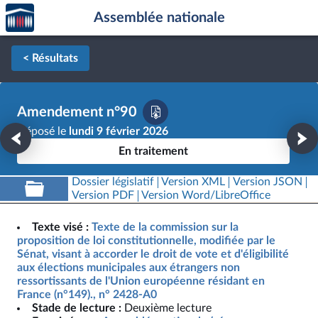
Accèder
Aller au contenu
Aller en bas de la page
Assemblée nationale
à la
page
d'accueil
< Résultats
Amendement n°90
Déposé le
lundi 9 février 2026
En traitement
Dossier législatif
Version XML
Version JSON
Version PDF
Version Word/LibreOffice
Texte visé :
Texte de la commission sur la
proposition de loi constitutionnelle, modifiée par le
Sénat, visant à accorder le droit de vote et d'éligibilité
aux élections municipales aux étrangers non
ressortissants de l'Union européenne résidant en
France (n°149)., n° 2428-A0
Stade de lecture :
Deuxième lecture