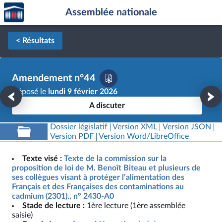
Accèder
Aller au contenu
Aller en bas de la page
Assemblée nationale
à la
page
d'accueil
< Résultats
Amendement n°44
Déposé le
lundi 9 février 2026
A discuter
Dossier législatif
Version XML
Version JSON
Version PDF
Version Word/LibreOffice
Texte visé :
Texte de la commission sur la
proposition de loi de M. Benoît Biteau et plusieurs de
ses collègues visant à protéger l’alimentation des
Français et des Françaises des contaminations au
cadmium (2301)., n° 2430-A0
Stade de lecture :
1ère lecture (1ère assemblée
saisie)