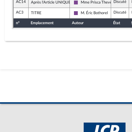
AC14
Discuté
Après l'Article UNIQUE
Mme Prisca Thevenot
Ensemble pour la République
AC3
Discuté
TITRE
M. Éric Bothorel
Ensemble pour la République
n°
Emplacement
Auteur
État