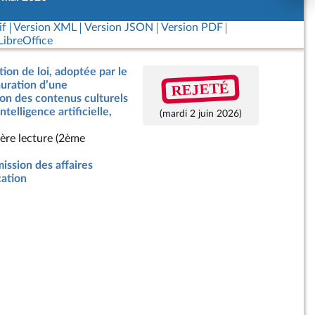
if
Version XML
Version JSON
Version PDF
ibreOffice
tion de loi, adoptée par le
REJETÉ
tauration d’une
ion des contenus culturels
ntelligence artificielle,
(mardi 2 juin 2026)
ère lecture (2ème
ssion des affaires
cation