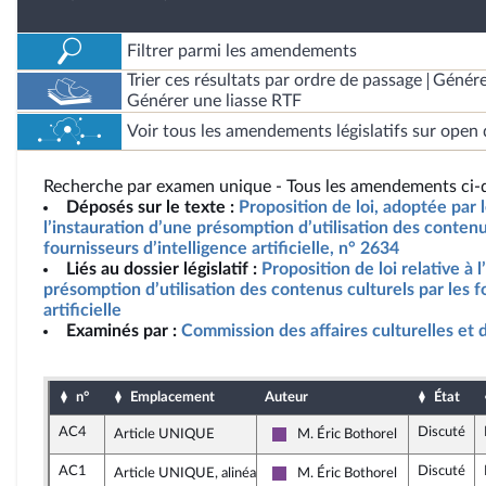
Filtrer parmi les amendements
Trier ces résultats par ordre de passage
Génére
Générer une liasse RTF
Voir tous les amendements législatifs sur open 
Recherche par examen unique - Tous les amendements ci-d
Déposés sur le texte :
Proposition de loi, adoptée par l
l’instauration d’une présomption d’utilisation des contenu
fournisseurs d’intelligence artificielle, n° 2634
Liés au dossier législatif :
Proposition de loi relative à 
présomption d’utilisation des contenus culturels par les f
artificielle
Examinés par :
Commission des affaires culturelles et 
n°
Emplacement
Auteur
État
AC4
Discuté
Article UNIQUE
M. Éric Bothorel
Ensemble pour la République
AC1
Discuté
Article UNIQUE, alinéa 3
M. Éric Bothorel
Ensemble pour la République