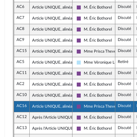
AC6
Discuté
Article UNIQUE, alinéa 3
M. Éric Bothorel
Ensemble pour la République
AC7
Discuté
Article UNIQUE, alinéa 3
M. Éric Bothorel
Ensemble pour la République
AC8
Discuté
Article UNIQUE, alinéa 3
M. Éric Bothorel
Ensemble pour la République
AC9
Discuté
Article UNIQUE, alinéa 3
M. Éric Bothorel
Ensemble pour la République
AC15
Discuté
Article UNIQUE, alinéa 3
Mme Prisca Thevenot
Ensemble pour la République
AC5
Retiré
Article UNIQUE, alinéa 3
Mme Véronique Ludmann
Horizons & Indépendants
AC11
Discuté
Article UNIQUE, alinéa 3
M. Éric Bothorel
Ensemble pour la République
AC2
Discuté
Article UNIQUE, alinéa 4
M. Éric Bothorel
Ensemble pour la République
AC10
Discuté
Article UNIQUE, alinéa 5
M. Éric Bothorel
Ensemble pour la République
AC16
Discuté
Article UNIQUE, alinéa 5
Mme Prisca Thevenot
Ensemble pour la République
AC12
Discuté
Après l'Article UNIQUE
M. Éric Bothorel
Ensemble pour la République
AC13
Discuté
Après l'Article UNIQUE
M. Éric Bothorel
Ensemble pour la République