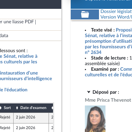
Dossier législat
Version Word/L
r une liasse PDF
Texte visé :
Proposi
data
Sénat, relative à l’ins
présomption d’utilisat
par les fournisseurs d’i
essous sont :
n° 2634
e Sénat, relative à
Stade de lecture :
1
s culturels par les
assemblée saisie)
Examiné par :
Commi
l’instauration d’une
culturelles et de l'édu
ournisseurs d’intelligence
de l'éducation
Déposé par :
Mme Prisca Thevenot
Sort
Date d'examen
Date de dépôt
Rejeté
2 juin 2026
29 mai 2026
Rejeté
2 juin 2026
29 mai 2026