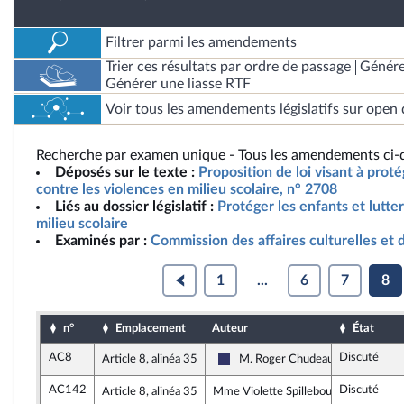
Filtrer parmi les amendements
Trier ces résultats par ordre de passage
Génére
Générer une liasse RTF
Voir tous les amendements législatifs sur open 
Recherche par examen unique - Tous les amendements ci-d
Déposés sur le texte :
Proposition de loi visant à proté
contre les violences en milieu scolaire, n° 2708
Liés au dossier législatif :
Protéger les enfants et lutte
milieu scolaire
Examinés par :
Commission des affaires culturelles et 
1
...
6
7
8
n°
Emplacement
Auteur
État
AC8
Discuté
Article 8, alinéa 35
M. Roger Chudeau
Rassemblement National
AC142
Discuté
Article 8, alinéa 35
Mme Violette Spillebout, rapporteure