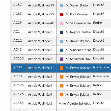
AC57
Discuté
Article 8, alinéa 39
M. Xavier Breton
Droite Républicaine
AC87
Discuté
Article 8, alinéa 39
M. Paul Vannier
La France insoumise - Nouveau Fr
AC29
Retiré
Article 8, alinéa 40
Mme Florence Herouin-Léautey
Socialistes et apparentés
AC1
Discuté
Article 9, alinéa 2
M. Roger Chudeau
Rassemblement National
AC12
Discuté
Article 9, alinéa 2
M. Xavier Breton
Droite Républicaine
AC45
Discuté
Article 9, alinéa 2
M. Vincent Trébuchet
Union des droites pour la Républi
AC115
Discuté
Article 9, alinéa 2
M. Sébastien Huyghe
Ensemble pour la République
AC80
Irrecevable
Article 9, alinéa 4
M. Erwan Balanant
Les Démocrates
AC78
Irrecevable
Article 9, alinéa 4
M. Erwan Balanant
Les Démocrates
AC125
Retiré
Article 9, alinéa 4
M. Erwan Balanant
Les Démocrates
AC126
Retiré
Article 9, alinéa 4
M. Erwan Balanant
Les Démocrates
AC145
Discuté
Article 9, alinéa 5
Mme Violette Spillebout, rapporteure