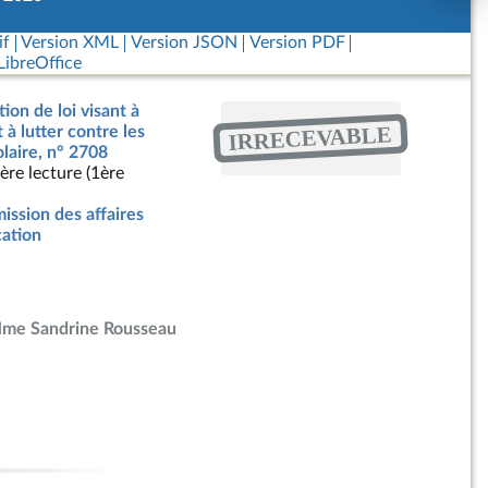
if
Version XML
Version JSON
Version PDF
ibreOffice
ion de loi visant à
IRRECEVABLE
 à lutter contre les
olaire, n° 2708
ère lecture (1ère
ssion des affaires
cation
me Sandrine Rousseau