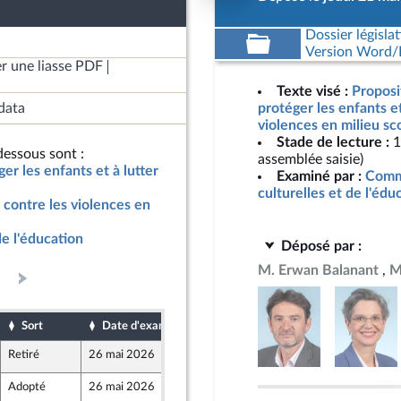
Dossier législat
Version Word/L
r une liasse PDF
Texte visé :
Proposit
data
protéger les enfants et
violences en milieu sc
Stade de lecture :
1
essous sont :
assemblée saisie)
ger les enfants et à lutter
Examiné par :
Commi
culturelles et de l'édu
r contre les violences en
de l'éducation
Déposé par :
M. Erwan Balanant
M
Sort
Date d'examen
Date de dépôt
Retiré
26 mai 2026
19 mai 2026
Adopté
26 mai 2026
25 mai 2026