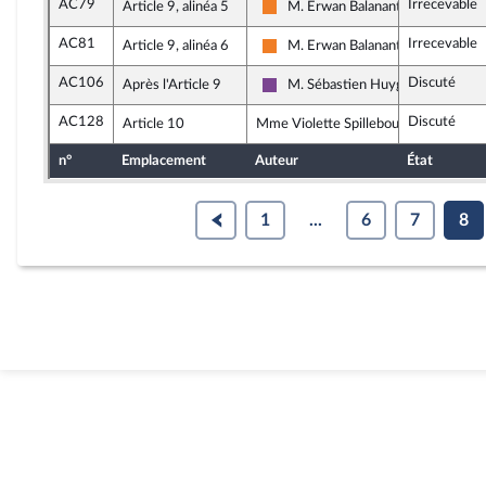
AC79
Irrecevable
Article 9, alinéa 5
M. Erwan Balanant
Les Démocrates
AC81
Irrecevable
Article 9, alinéa 6
M. Erwan Balanant
Les Démocrates
AC106
Discuté
Après l'Article 9
M. Sébastien Huyghe
Ensemble pour la République
AC128
Discuté
Article 10
Mme Violette Spillebout, rapporteure
n°
Emplacement
Auteur
État
1
...
6
7
8