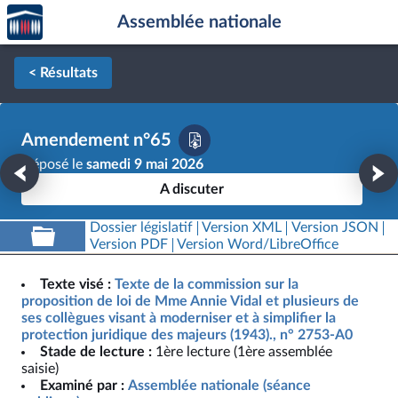
Accèder
Aller au contenu
Aller en bas de la page
Assemblée nationale
à la
page
d'accueil
< Résultats
Amendement n°65
Déposé le
samedi 9 mai 2026
A discuter
Dossier législatif
Version XML
Version JSON
Version PDF
Version Word/LibreOffice
Texte visé :
Texte de la commission sur la
proposition de loi de Mme Annie Vidal et plusieurs de
ses collègues visant à moderniser et à simplifier la
protection juridique des majeurs (1943)., n° 2753-A0
Stade de lecture :
1ère lecture (1ère assemblée
saisie)
Examiné par :
Assemblée nationale (séance