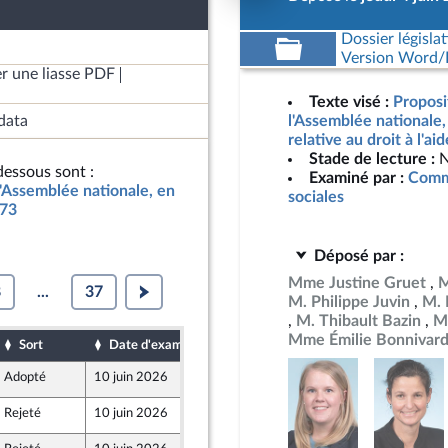
Dossier législat
Version Word/L
r une liasse PDF
Texte visé :
Proposi
data
l'Assemblée nationale
relative au droit à l'ai
Stade de lecture :
N
essous sont :
Examiné par :
Commi
l'Assemblée nationale, en
sociales
773
Déposé par :
Mme Justine Gruet
M
8
...
37
M. Philippe Juvin
M. 
M. Thibault Bazin
M.
Mme Émilie Bonnivar
Sort
Date d'examen
Date de dépôt
Adopté
10 juin 2026
8 juin 2026
ur
Rejeté
10 juin 2026
4 juin 2026