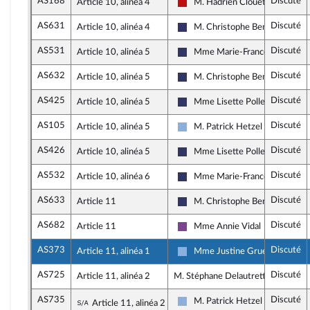
AS168
Discuté
Article 10, alinéa 4
M. Hadrien Clouet
La France insoumise - Nouveau 
AS631
Discuté
Article 10, alinéa 4
M. Christophe Bentz
Rassemblement National
AS531
Discuté
Article 10, alinéa 5
Mme Marie-France Lorho
Rassemblement National
AS632
Discuté
Article 10, alinéa 5
M. Christophe Bentz
Rassemblement National
AS425
Discuté
Article 10, alinéa 5
Mme Lisette Pollet
Rassemblement National
AS105
Discuté
Article 10, alinéa 5
M. Patrick Hetzel
Droite Républicaine
AS426
Discuté
Article 10, alinéa 5
Mme Lisette Pollet
Rassemblement National
AS532
Discuté
Article 10, alinéa 6
Mme Marie-France Lorho
Rassemblement National
AS633
Discuté
Article 11
M. Christophe Bentz
Rassemblement National
AS682
Discuté
Article 11
Mme Annie Vidal
Ensemble pour la République
AS373
Discuté
Article 11, alinéa 1
Mme Justine Gruet
Droite Républicaine
AS725
Discuté
Article 11, alinéa 2
M. Stéphane Delautrette, rapporte
AS735
Discuté
Sous-amendement de l'amendement n°AS
M. Patrick Hetzel
Article 11, alinéa 2
Droite Républicaine