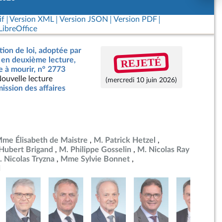
if
Version XML
Version JSON
Version PDF
ibreOffice
tion de loi, adoptée par
REJETÉ
, en deuxième lecture,
de à mourir, n° 2773
ouvelle lecture
(mercredi 10 juin 2026)
ssion des affaires
me Élisabeth de Maistre
M. Patrick Hetzel
Hubert Brigand
M. Philippe Gosselin
M. Nicolas Ray
 Nicolas Tryzna
Mme Sylvie Bonnet
d