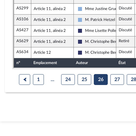
AS299
Discuté
Article 11, alinéa 2
Mme Justine Gruet
Droite Républicaine
AS106
Discuté
Article 11, alinéa 2
M. Patrick Hetzel
Droite Républicaine
AS427
Discuté
Article 11, alinéa 2
Mme Lisette Pollet
Rassemblement National
AS629
Retiré
Article 11, alinéa 2
M. Christophe Bentz
Rassemblement National
AS634
Discuté
Article 12
M. Christophe Bentz
Rassemblement National
n°
Emplacement
Auteur
État
1
...
24
25
26
27
2