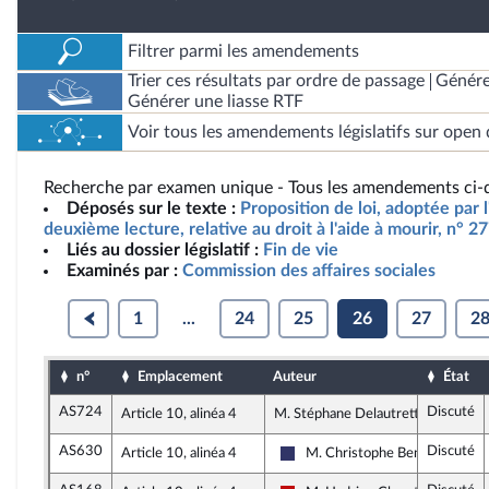
Filtrer parmi les amendements
Trier ces résultats par ordre de passage
Génére
Générer une liasse RTF
Voir tous les amendements législatifs sur open 
Recherche par examen unique - Tous les amendements ci-d
Déposés sur le texte :
Proposition de loi, adoptée par 
deuxième lecture, relative au droit à l'aide à mourir, n° 2
Liés au dossier législatif :
Fin de vie
Examinés par :
Commission des affaires sociales
1
...
24
25
26
27
2
n°
Emplacement
Auteur
État
AS724
Discuté
Article 10, alinéa 4
M. Stéphane Delautrette, rapporte
AS630
Discuté
Article 10, alinéa 4
M. Christophe Bentz
Rassemblement National