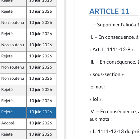
Rejeté
10 juin 2026
3 juin 2026
Front Populaire
ARTICLE 11
Rejeté
10 juin 2026
4 juin 2026
Non soutenu
10 juin 2026
4 juin 2026
I. – Supprimer l’alinéa 
Rejeté
10 juin 2026
4 juin 2026
II. – En conséquence, à 
Non soutenu
10 juin 2026
4 juin 2026
« Art. L. 1111‑12‑9 ».
Rejeté
10 juin 2026
3 juin 2026
III. – En conséquence, 
Non soutenu
10 juin 2026
4 juin 2026
« sous-section »
Non soutenu
10 juin 2026
4 juin 2026
le mot :
Rejeté
10 juin 2026
4 juin 2026
« loi ».
Rejeté
10 juin 2026
4 juin 2026
IV. – En conséquence, à
Rejeté
10 juin 2026
4 juin 2026
aux mots :
Adopté
10 juin 2026
8 juin 2026
ur
« L. 1111‑12‑13 du pré
Rejeté
10 juin 2026
10 juin 2026
725