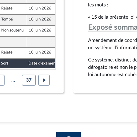
les mots :
Rejeté
10 juin 2026
4 juin 2026
« 15 de la présente loi 
Tombé
10 juin 2026
3 juin 2026
Exposé somma
Non soutenu
10 juin 2026
4 juin 2026
Amendement de coordin
4 juin 2026
un système d’informati
Rejeté
10 juin 2026
4 juin 2026
Ce système, distinct de
Sort
Date d'examen
Date de dépôt
dérogatoire et non le 
loi autonome est cohére
8
...
37