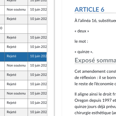
Rejeté
10 juin 2026
4 juin 2026
ARTICLE 6
Non soutenu
10 juin 2026
4 juin 2026
Rejeté
10 juin 2026
4 juin 2026
À l’alinéa 16, substitue
40
4 juin 2026
« deux »
que
Rejeté
10 juin 2026
3 juin 2026
le mot :
Rejeté
10 juin 2026
3 juin 2026
« quinze ».
Rejeté
10 juin 2026
4 juin 2026
Exposé somma
Non soutenu
10 juin 2026
4 juin 2026
Cet amendement constit
Rejeté
10 juin 2026
4 juin 2026
de réflexion : il se bor
le reste de l’économie 
Rejeté
10 juin 2026
3 juin 2026
Non soutenu
10 juin 2026
4 juin 2026
Il aligne ainsi le droit
Oregon depuis 1997 et 
Rejeté
10 juin 2026
4 juin 2026
quinze jours déjà prévu
Rejeté
10 juin 2026
4 juin 2026
chirurgie esthétique (ar
e