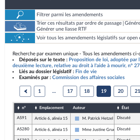
Filtrer parmi les amendements
Trier ces résultats par ordre de passage
Génére
Générer une liasse RTF
Voir tous les amendements législatifs sur open 
Recherche par examen unique - Tous les amendements ci-d
Déposés sur le texte :
Proposition de loi, adoptée par 
deuxième lecture, relative au droit à l'aide à mourir, n° 2
Liés au dossier législatif :
Fin de vie
Examinés par :
Commission des affaires sociales
1
...
17
18
19
20
2
n°
Emplacement
Auteur
État
AS91
Discuté
Article 6, alinéa 15
M. Patrick Hetzel
Droite Républicaine
AS280
Discuté
Article 6, alinéa 15
Mme Justine Gruet
Droite Républicaine