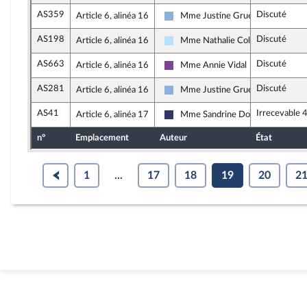
AS359
Discuté
Article 6, alinéa 16
Mme Justine Gruet
Droite Républicaine
AS198
Discuté
Article 6, alinéa 16
Mme Nathalie Colin-Oesterlé
Horizons & Indépendants
AS663
Discuté
Article 6, alinéa 16
Mme Annie Vidal
Ensemble pour la République
AS281
Discuté
Article 6, alinéa 16
Mme Justine Gruet
Droite Républicaine
AS41
Irrecevable 
Article 6, alinéa 17
Mme Sandrine Dogor-Such
Rassemblement National
n°
Emplacement
Auteur
État
1
...
17
18
19
20
2