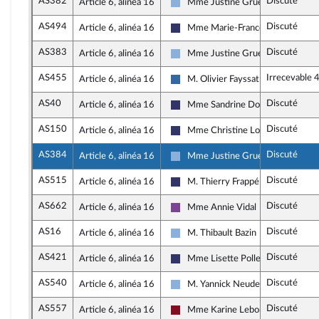
AS382
Discuté
Article 6, alinéa 16
Mme Justine Gruet
Droite Républicaine
AS494
Discuté
Article 6, alinéa 16
Mme Marie-France Lorho
Rassemblement National
AS383
Discuté
Article 6, alinéa 16
Mme Justine Gruet
Droite Républicaine
AS455
Irrecevable 
Article 6, alinéa 16
M. Olivier Fayssat
Union des droites pour la Républi
AS40
Discuté
Article 6, alinéa 16
Mme Sandrine Dogor-Such
Rassemblement National
AS150
Discuté
Article 6, alinéa 16
Mme Christine Loir
Rassemblement National
AS384
Discuté
Article 6, alinéa 16
Mme Justine Gruet
Droite Républicaine
AS515
Discuté
Article 6, alinéa 16
M. Thierry Frappé
Rassemblement National
AS662
Discuté
Article 6, alinéa 16
Mme Annie Vidal
Ensemble pour la République
AS16
Discuté
Article 6, alinéa 16
M. Thibault Bazin
Droite Républicaine
AS421
Discuté
Article 6, alinéa 16
Mme Lisette Pollet
Rassemblement National
AS540
Discuté
Article 6, alinéa 16
M. Yannick Neuder
Droite Républicaine
AS557
Discuté
Article 6, alinéa 16
Mme Karine Lebon
Gauche Démocrate et Républicain