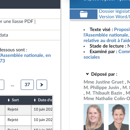
Dossier législat
Version Word/L
r une liasse PDF
Texte visé :
Proposi
data
l'Assemblée nationale
relative au droit à l'ai
Stade de lecture :
N
essous sont :
Examiné par :
Commi
l'Assemblée nationale, en
sociales
773
Déposé par :
Mme Justine Gruet
M
1
...
37
M. Philippe Juvin
M. 
M. Thibault Bazin
M.
Mme Nathalie Colin-O
Sort
Date d'examen
Date de dépôt
Rejeté
10 juin 2026
3 juin 2026
Rejeté
10 juin 2026
4 juin 2026