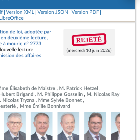
if
Version XML
Version JSON
Version PDF
ibreOffice
tion de loi, adoptée par
REJETÉ
, en deuxième lecture,
de à mourir, n° 2773
ouvelle lecture
(mercredi 10 juin 2026)
ssion des affaires
me Élisabeth de Maistre
M. Patrick Hetzel
Hubert Brigand
M. Philippe Gosselin
M. Nicolas Ray
 Nicolas Tryzna
Mme Sylvie Bonnet
esterlé
Mme Émilie Bonnivard