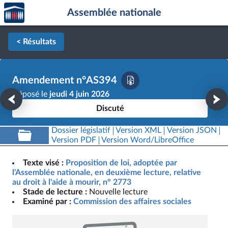
Accèder
Aller au contenu
Aller en bas de la page
Assemblée nationale
à la
page
d'accueil
< Résultats
Amendement n°AS394
Déposé le
jeudi 4 juin 2026
Discuté
Dossier législatif
Version XML
Version JSON
Version PDF
Version Word/LibreOffice
Texte visé :
Proposition de loi, adoptée par
l'Assemblée nationale, en deuxième lecture, relative
au droit à l'aide à mourir, n° 2773
Stade de lecture :
Nouvelle lecture
Examiné par :
Commission des affaires sociales