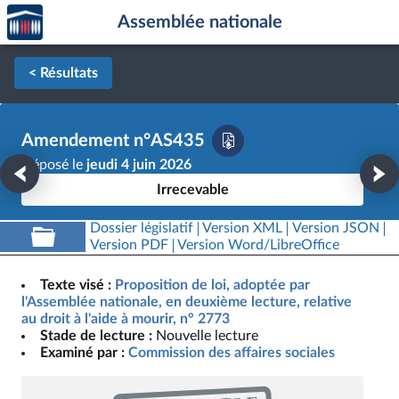
Accèder
Aller au contenu
Aller en bas de la page
Assemblée nationale
à la
page
d'accueil
< Résultats
Amendement n°AS435
Déposé le
jeudi 4 juin 2026
Irrecevable
Dossier législatif
Version XML
Version JSON
Version PDF
Version Word/LibreOffice
Texte visé :
Proposition de loi, adoptée par
l'Assemblée nationale, en deuxième lecture, relative
au droit à l'aide à mourir, n° 2773
Stade de lecture :
Nouvelle lecture
Examiné par :
Commission des affaires sociales