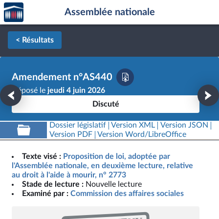
Accèder
Aller au contenu
Aller en bas de la page
Assemblée nationale
à la
page
d'accueil
< Résultats
Amendement n°AS440
Déposé le
jeudi 4 juin 2026
Discuté
Dossier législatif
Version XML
Version JSON
Version PDF
Version Word/LibreOffice
Texte visé :
Proposition de loi, adoptée par
l'Assemblée nationale, en deuxième lecture, relative
au droit à l'aide à mourir, n° 2773
Stade de lecture :
Nouvelle lecture
Examiné par :
Commission des affaires sociales