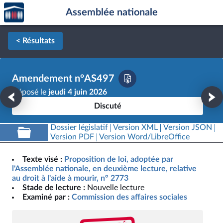
Accèder
Aller au contenu
Aller en bas de la page
Assemblée nationale
à la
page
d'accueil
< Résultats
Amendement n°AS497
Déposé le
jeudi 4 juin 2026
Discuté
Dossier législatif
Version XML
Version JSON
Version PDF
Version Word/LibreOffice
Texte visé :
Proposition de loi, adoptée par
l'Assemblée nationale, en deuxième lecture, relative
au droit à l'aide à mourir, n° 2773
Stade de lecture :
Nouvelle lecture
Examiné par :
Commission des affaires sociales