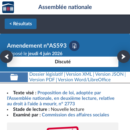
Accèder
Aller au contenu
Aller en bas de la page
Assemblée nationale
à la
page
d'accueil
< Résultats
Amendement n°AS593
Déposé le
jeudi 4 juin 2026
Discuté
Dossier législatif
Version XML
Version JSON
Version PDF
Version Word/LibreOffice
Texte visé :
Proposition de loi, adoptée par
l'Assemblée nationale, en deuxième lecture, relative
au droit à l'aide à mourir, n° 2773
Stade de lecture :
Nouvelle lecture
Examiné par :
Commission des affaires sociales