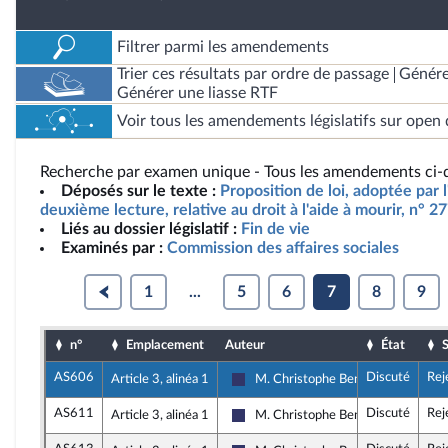
Filtrer parmi les amendements
Trier ces résultats par ordre de passage
Génére
Générer une liasse RTF
Voir tous les amendements législatifs sur open 
Recherche par examen unique - Tous les amendements ci-d
Déposés sur le texte :
Proposition de loi, adoptée par 
deuxième lecture, relative au droit à l'aide à mourir, n° 2
Liés au dossier législatif :
Fin de vie
Examinés par :
Commission des affaires sociales
1
...
5
6
7
8
9
n°
Emplacement
Auteur
État
S
AS606
Discuté
Rej
Article 3, alinéa 1
M. Christophe Bentz
Rassemblement National
AS611
Discuté
Rej
Article 3, alinéa 1
M. Christophe Bentz
Rassemblement National