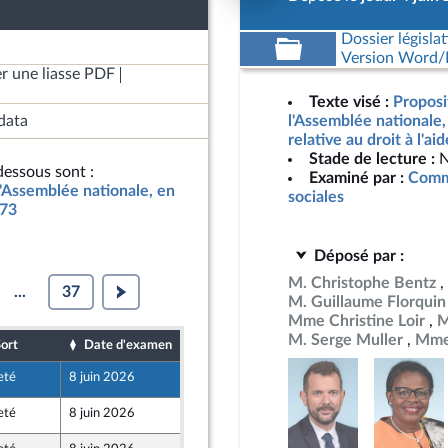
Dossier législat
Version Word/L
r une liasse PDF
Texte visé :
Proposi
data
l'Assemblée nationale
relative au droit à l'ai
Stade de lecture :
N
essous sont :
Examiné par :
Commi
l'Assemblée nationale, en
sociales
773
Déposé par :
M. Christophe Bentz
...
37
M. Guillaume Florquin
Mme Christine Loir
M
M. Serge Muller
Mme
ort
Date d'examen
Date de dépôt
eté
8 juin 2026
4 juin 2026
eté
8 juin 2026
4 juin 2026