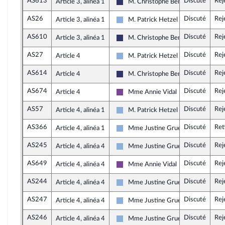
AS613
Discuté
Rej
Article 3, alinéa 1
M. Christophe Bentz
Rassemblement National
AS26
Discuté
Rej
Article 3, alinéa 1
M. Patrick Hetzel
Droite Républicaine
AS610
Discuté
Rej
Article 3, alinéa 1
M. Christophe Bentz
Rassemblement National
AS27
Discuté
Rej
Article 4
M. Patrick Hetzel
Droite Républicaine
AS614
Discuté
Rej
Article 4
M. Christophe Bentz
Rassemblement National
AS674
Discuté
Rej
Article 4
Mme Annie Vidal
Ensemble pour la République
AS57
Discuté
Rej
Article 4, alinéa 1
M. Patrick Hetzel
Droite Républicaine
AS366
Discuté
Ret
Article 4, alinéa 1
Mme Justine Gruet
Droite Républicaine
AS245
Discuté
Rej
Article 4, alinéa 4
Mme Justine Gruet
Droite Républicaine
AS649
Discuté
Rej
Article 4, alinéa 4
Mme Annie Vidal
Ensemble pour la République
AS244
Discuté
Rej
Article 4, alinéa 4
Mme Justine Gruet
Droite Républicaine
AS247
Discuté
Rej
Article 4, alinéa 4
Mme Justine Gruet
Droite Républicaine
AS246
Discuté
Rej
Article 4, alinéa 4
Mme Justine Gruet
Droite Républicaine