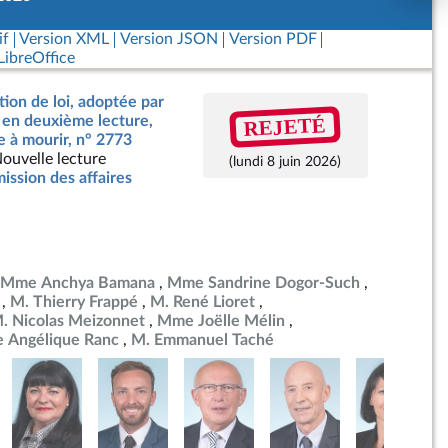
if
Version XML
Version JSON
Version PDF
ibreOffice
tion de loi, adoptée par
REJETÉ
, en deuxième lecture,
de à mourir, n° 2773
ouvelle lecture
(lundi 8 juin 2026)
ssion des affaires
Mme Anchya Bamana
Mme Sandrine Dogor-Such
M. Thierry Frappé
M. René Lioret
. Nicolas Meizonnet
Mme Joëlle Mélin
 Angélique Ranc
M. Emmanuel Taché