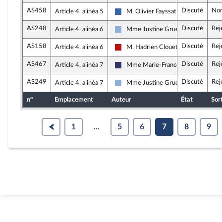
AS458
Discuté
Non
Article 4, alinéa 5
M. Olivier Fayssat
Union des droites pour la Républiqu
AS248
Discuté
Rej
Article 4, alinéa 6
Mme Justine Gruet
Droite Républicaine
AS158
Discuté
Rej
Article 4, alinéa 6
M. Hadrien Clouet
La France insoumise - Nouveau Fron
AS467
Discuté
Rej
Article 4, alinéa 7
Mme Marie-France Lorho
Rassemblement National
AS249
Discuté
Rej
Article 4, alinéa 7
Mme Justine Gruet
Droite Républicaine
n°
Emplacement
Auteur
État
Sor
1
...
5
6
7
8
9