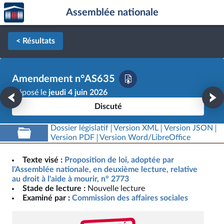
Accèder
Aller au contenu
Aller en bas de la page
Assemblée nationale
à la
page
d'accueil
< Résultats
Amendement n°AS635
Déposé le
jeudi 4 juin 2026
Discuté
Dossier législatif
Version XML
Version JSON
Version PDF
Version Word/LibreOffice
Texte visé :
Proposition de loi, adoptée par
l'Assemblée nationale, en deuxième lecture, relative
au droit à l'aide à mourir, n° 2773
Stade de lecture :
Nouvelle lecture
Examiné par :
Commission des affaires sociales