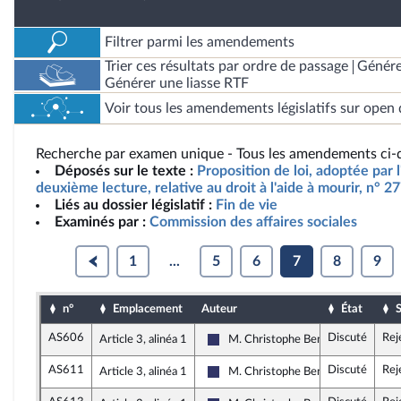
Filtrer parmi les amendements
Trier ces résultats par ordre de passage
Génére
Générer une liasse RTF
Voir tous les amendements législatifs sur open 
Recherche par examen unique - Tous les amendements ci-d
Déposés sur le texte :
Proposition de loi, adoptée par 
deuxième lecture, relative au droit à l'aide à mourir, n° 2
Liés au dossier législatif :
Fin de vie
Examinés par :
Commission des affaires sociales
1
...
5
6
7
8
9
n°
Emplacement
Auteur
État
S
AS606
Discuté
Rej
Article 3, alinéa 1
M. Christophe Bentz
Rassemblement National
AS611
Discuté
Rej
Article 3, alinéa 1
M. Christophe Bentz
Rassemblement National