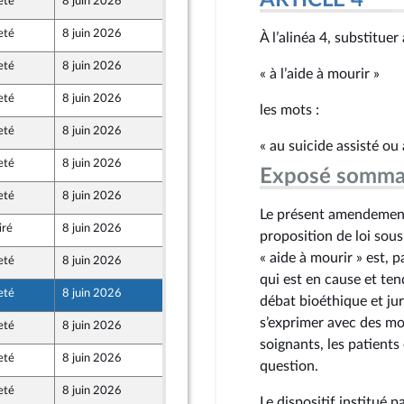
ARTICLE 4
eté
8 juin 2026
4 juin 2026
eté
8 juin 2026
3 juin 2026
À l’alinéa 4, substituer
eté
8 juin 2026
4 juin 2026
« à l’aide à mourir »
eté
8 juin 2026
3 juin 2026
les mots :
eté
8 juin 2026
4 juin 2026
« au suicide assisté ou 
eté
8 juin 2026
4 juin 2026
Exposé somma
eté
8 juin 2026
3 juin 2026
Le présent amendement
iré
8 juin 2026
4 juin 2026
proposition de loi sous 
« aide à mourir » est, 
eté
8 juin 2026
4 juin 2026
qui est en cause et ten
eté
8 juin 2026
4 juin 2026
débat bioéthique et juri
s’exprimer avec des mot
eté
8 juin 2026
4 juin 2026
soignants, les patients
eté
8 juin 2026
4 juin 2026
question.
eté
8 juin 2026
4 juin 2026
Le dispositif institué 