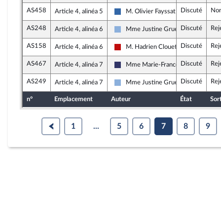
AS458
Discuté
Non
Article 4, alinéa 5
M. Olivier Fayssat
Union des droites pour la Républiqu
AS248
Discuté
Rej
Article 4, alinéa 6
Mme Justine Gruet
Droite Républicaine
AS158
Discuté
Rej
Article 4, alinéa 6
M. Hadrien Clouet
La France insoumise - Nouveau Fron
AS467
Discuté
Rej
Article 4, alinéa 7
Mme Marie-France Lorho
Rassemblement National
AS249
Discuté
Rej
Article 4, alinéa 7
Mme Justine Gruet
Droite Républicaine
n°
Emplacement
Auteur
État
Sor
1
...
5
6
7
8
9