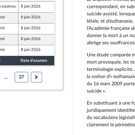
correspondant, en subs
 soutenu
8 juin 2026
4 juin 2026
e
suicide assisté, lorsqu
eté
8 juin 2026
4 juin 2026
létale, et d’euthanasie
l’Académie française d
eté
8 juin 2026
3 juin 2026
t Populaire
donner la mort à un m
eté
8 juin 2026
4 juin 2026
abrège ses souffrances
eté
8 juin 2026
4 juin 2026
Une étude comparée mo
t
Date d'examen
Date de dépôt
mort provoquée, les te
terminologie explicite. 
la notion d’« euthanasi
...
37
du 16 mars 2009 porte e
suicide ».
En substituant à une f
juridiquement identifié
du vocabulaire législatif
clairement le périmètre