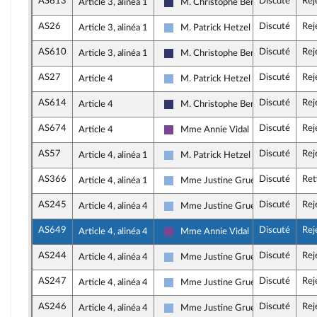
AS613
Discuté
Rej
Article 3, alinéa 1
M. Christophe Bentz
Rassemblement National
AS26
Discuté
Rej
Article 3, alinéa 1
M. Patrick Hetzel
Droite Républicaine
AS610
Discuté
Rej
Article 3, alinéa 1
M. Christophe Bentz
Rassemblement National
AS27
Discuté
Rej
Article 4
M. Patrick Hetzel
Droite Républicaine
AS614
Discuté
Rej
Article 4
M. Christophe Bentz
Rassemblement National
AS674
Discuté
Rej
Article 4
Mme Annie Vidal
Ensemble pour la République
AS57
Discuté
Rej
Article 4, alinéa 1
M. Patrick Hetzel
Droite Républicaine
AS366
Discuté
Ret
Article 4, alinéa 1
Mme Justine Gruet
Droite Républicaine
AS245
Discuté
Rej
Article 4, alinéa 4
Mme Justine Gruet
Droite Républicaine
AS649
Discuté
Rej
Article 4, alinéa 4
Mme Annie Vidal
Ensemble pour la République
AS244
Discuté
Rej
Article 4, alinéa 4
Mme Justine Gruet
Droite Républicaine
AS247
Discuté
Rej
Article 4, alinéa 4
Mme Justine Gruet
Droite Républicaine
AS246
Discuté
Rej
Article 4, alinéa 4
Mme Justine Gruet
Droite Républicaine