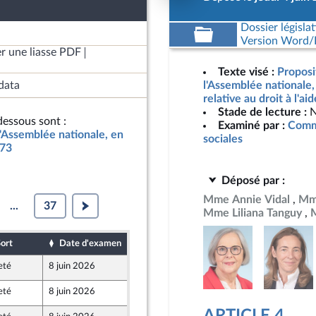
Dossier législat
Version Word/L
r une liasse PDF
Texte visé :
Proposi
data
l'Assemblée nationale
relative au droit à l'ai
Stade de lecture :
N
essous sont :
Examiné par :
Commi
l'Assemblée nationale, en
sociales
773
Déposé par :
Mme Annie Vidal
Mme
...
37
Mme Liliana Tanguy
M
ort
Date d'examen
Date de dépôt
eté
8 juin 2026
4 juin 2026
eté
8 juin 2026
4 juin 2026