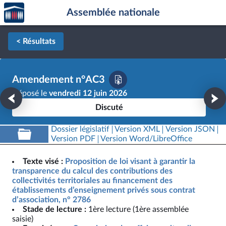
Accèder
Aller au contenu
Aller en bas de la page
Assemblée nationale
à la
page
d'accueil
< Résultats
Amendement n°AC3
Déposé le
vendredi 12 juin 2026
Discuté
Dossier législatif
Version XML
Version JSON
Version PDF
Version Word/LibreOffice
Texte visé :
Proposition de loi visant à garantir la
transparence du calcul des contributions des
collectivités territoriales au financement des
établissements d’enseignement privés sous contrat
d’association, n° 2786
Stade de lecture :
1ère lecture (1ère assemblée
saisie)