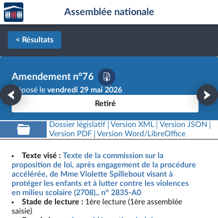
Accèder
Aller au contenu
Aller en bas de la page
Assemblée nationale
à la
page
d'accueil
< Résultats
Amendement n°76
Déposé le
vendredi 29 mai 2026
Retiré
Dossier législatif
Version XML
Version JSON
Version PDF
Version Word/LibreOffice
Texte visé :
Texte de la commission sur la
proposition de loi, après engagement de la procédure
accélérée, de Mme Violette Spillebout visant à
protéger les enfants et à lutter contre les violences
en milieu scolaire (2708)., n° 2835-A0
Stade de lecture :
1ère lecture (1ère assemblée
saisie)