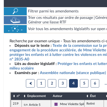
Filtrer parmi les amendements
Trier ces résultats par ordre de passage
Génére
Générer une liasse RTF
Voir tous les amendements législatifs sur open 
Recherche par examen unique - Tous les amendements ci-d
Déposés sur le texte :
Texte de la commission sur la pr
engagement de la procédure accélérée, de Mme Violette S
protéger les enfants et à lutter contre les violences en mil
n° 2835-A0
Liés au dossier législatif :
Protéger les enfants et lutte
milieu scolaire
Examinés par :
Assemblée nationale (séance publique)
1
2
3
4
5
6
..
n°
Emplacement
Auteur
État
219
Retiré
Sous-amendement de l'amendement n°181
Mme Violette Spillebout
Article 5
Ensemble pour la République