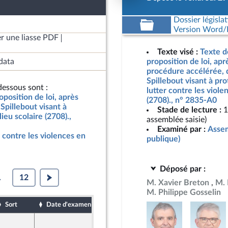
Dossier législat
Version Word/L
r une liasse PDF
Texte visé :
Texte d
data
proposition de loi, ap
procédure accélérée,
Spillebout visant à pro
essous sont :
lutter contre les viole
oposition de loi, après
(2708)., n° 2835-A0
pillebout visant à
Stade de lecture :
1
ieu scolaire (2708).,
assemblée saisie)
Examiné par :
Assem
r contre les violences en
publique)
Déposé par :
.
12
M. Xavier Breton
M. 
M. Philippe Gosselin
Sort
Date d'examen
Date de dépôt
1 juin 2026