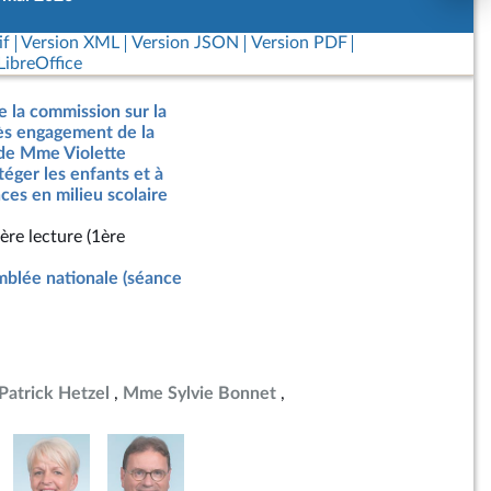
if
Version XML
Version JSON
Version PDF
ibreOffice
e la commission sur la
rès engagement de la
 de Mme Violette
téger les enfants et à
nces en milieu scolaire
ère lecture (1ère
blée nationale (séance
Patrick Hetzel
Mme Sylvie Bonnet