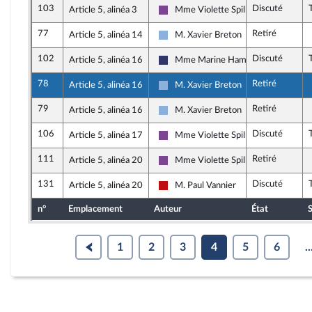
103
Discuté
Article 5, alinéa 3
Mme Violette Spillebout
Ensemble pour la République
77
Retiré
Article 5, alinéa 14
M. Xavier Breton
Droite Républicaine
102
Discuté
Article 5, alinéa 16
Mme Marine Hamelet
Rassemblement National
78
Retiré
Article 5, alinéa 16
M. Xavier Breton
Droite Républicaine
79
Retiré
Article 5, alinéa 16
M. Xavier Breton
Droite Républicaine
106
Discuté
Article 5, alinéa 17
Mme Violette Spillebout
Ensemble pour la République
111
Retiré
Article 5, alinéa 20
Mme Violette Spillebout
Ensemble pour la République
131
Discuté
Article 5, alinéa 20
M. Paul Vannier
La France insoumise - Nouveau Front
n°
Emplacement
Auteur
État
S
1
2
3
4
5
6
..