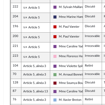
222
Discuté
Sous-amendement de l'amendement n°181
M. Sylvain Maillard
Article 5
Ensemble pour la République
204
Discuté
Sous-amendement de l'amendement n°181
Mme Marine Hamelet
Article 5
Rassemblement National
196
Discuté
Sous-amendement de l'amendement n°181
M. Paul Vannier
Article 5
La France insoumise - Nouveau Front
200
Irrecevable
Sous-amendement de l'amendement n°181
M. Paul Vannier
Article 5
La France insoumise - Nouveau Front
221
Irrecevable
Sous-amendement de l'amendement n°181
Mme Caroline Yadan
Article 5
Ensemble pour la République
223
Irrecevable
Sous-amendement de l'amendement n°181
Mme Florence Herouin-Léautey
Article 5
Socialistes et apparentés
104
Retiré
Article 5, alinéa 3
Mme Violette Spillebout
Ensemble pour la République
70
Irrecevable
Article 5, alinéa 3
M. Arnaud Bonnet
Écologiste et Social
128
Discuté
Article 5, alinéa 3
Mme Soumya Bourouaha
Gauche Démocrate et Républicaine
87
Discuté
Article 5, alinéa 13
Mme Caroline Yadan
Ensemble pour la République
76
Retiré
Article 5, alinéa 3
M. Xavier Breton
Droite Républicaine