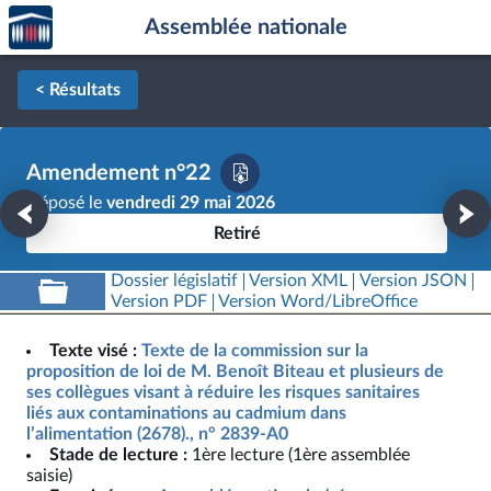
Accèder
Aller au contenu
Aller en bas de la page
Assemblée nationale
à la
page
d'accueil
< Résultats
Amendement n°22
Déposé le
vendredi 29 mai 2026
Retiré
Dossier législatif
Version XML
Version JSON
Version PDF
Version Word/LibreOffice
Texte visé :
Texte de la commission sur la
proposition de loi de M. Benoît Biteau et plusieurs de
ses collègues visant à réduire les risques sanitaires
liés aux contaminations au cadmium dans
l’alimentation (2678)., n° 2839-A0
Stade de lecture :
1ère lecture (1ère assemblée
saisie)