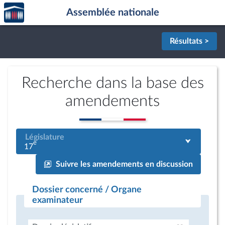
Accèder
Aller au contenu
Aller en bas de la page
Assemblée nationale
à la
page
d'accueil
Résultats >
Recherche dans la base des
amendements
Législature
e
17
Suivre les amendements en discussion
Dossier concerné / Organe
examinateur