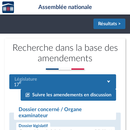
Accèder
Aller au contenu
Aller en bas de la page
Assemblée nationale
à la
page
d'accueil
Résultats >
Recherche dans la base des
amendements
Législature
e
17
Suivre les amendements en discussion
Dossier concerné / Organe
examinateur
Dossier législatif