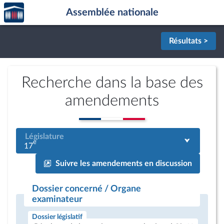
Accèder
Aller au contenu
Aller en bas de la page
Assemblée nationale
à la
page
d'accueil
Résultats >
Recherche dans la base des
amendements
Législature
e
17
Suivre les amendements en discussion
Dossier concerné / Organe
examinateur
Dossier législatif