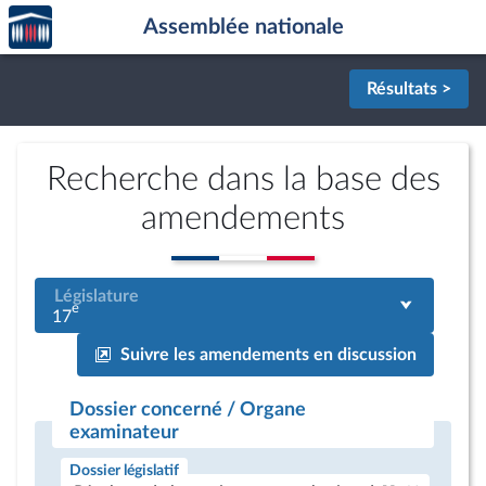
Accèder
Aller au contenu
Aller en bas de la page
Assemblée nationale
à la
page
d'accueil
Résultats >
Recherche dans la base des
amendements
Législature
e
17
Suivre les amendements en discussion
Dossier concerné / Organe
examinateur
Dossier législatif