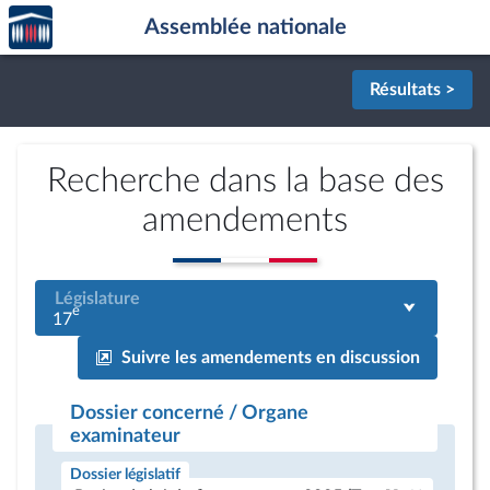
Accèder
Aller au contenu
Aller en bas de la page
Assemblée nationale
à la
page
d'accueil
Résultats >
Recherche dans la base des
amendements
Législature
e
17
Suivre les amendements en discussion
Dossier concerné / Organe
examinateur
Dossier législatif